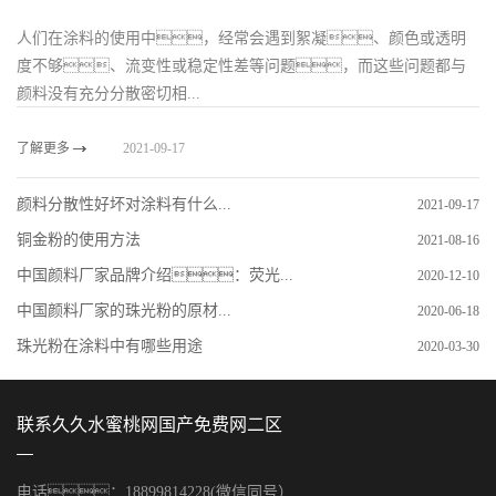
人们在涂料的使用中，经常会遇到絮凝、颜色或透明
度不够、流变性或稳定性差等问题，而这些问题都与
颜料没有充分分散密切相...
了解更多
2021-09-17
颜料分散性好坏对涂料有什么...
2021-09-17
铜金粉的使用方法
2021-08-16
中国颜料厂家品牌介绍：荧光...
2020-12-10
中国颜料厂家的珠光粉的原材...
2020-06-18
珠光粉在涂料中有哪些用途
2020-03-30
联系久久水蜜桃网国产免费网二区
电话：18899814228(微信同号）