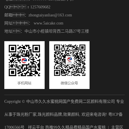
QQ：1257609682
邮箱：zhongtaiyanliao@163.com
网址： www.5aicake.com
地址：中山市小榄镇坦背西二马路27号三楼
Copyright © 中山市久久水蜜桃网国产免费网二区颜料有限公司 专业
从事于
珠光粉厂家
,
珠光颜料品牌
,
效果颜料
, 欢迎来电咨询!
粤ICP备
17006566号
祥云平台
热推99久久精品费精品国产水蜜桃
| 主营区