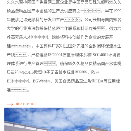
久久水蜜桃网国产免费网二区企业是中国高品质珠光颜料99久久
精品费精品国产水蜜桃的生产及供应商之一，早在1999
年便涉足珠光颜料的研发和生产，公司长期与国内知名
大学的行业资深教授保持紧密合作联系和科研攻关，努力培
养高素质人才，始终将科技创新作为企业的发展基
础，中国颜料厂家引进国外先进的全封闭环保流水生
产线，严格遵循ISO9001质量管理体系和ISO14001环境管
理体系进行生产管理，确保99久久精品费精品国产水蜜桃
质量符合ROHS欧盟电子无毒禁令标准，欧洲
EU、BGW、美国食品药品卫生条例FDA等应用标
准。
READ MORE