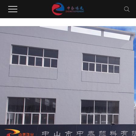
久久水蜜桃网国产免费网二区,99久久精品费精品国产水蜜桃,亚洲最大的熟女水蜜桃
AV网站,黄片免费试看水蜜桃无码体验