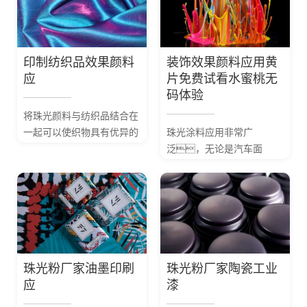
印制纺织品效果颜料
装饰效果颜料应用黄
应
片免费试看水蜜桃无
码体验
将珠光颜料与纺织品结合在
一起可以使织物具有优异的
珠光涂料应用非常广
珍珠光泽和色
泛，无论是汽车面
彩。将珠光颜料
漆、汽车零部
加人到印花色浆
件、建筑材
中，印制在纺织
料、家用电器等均会
品上经过后处理可以...
采用涂料加以色彩修饰同时
达到一定的保护作用。
珠光粉厂家油墨印刷
珠光粉厂家陶瓷工业
应
漆