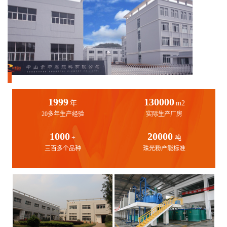
1999
130000
年
m2
20多年生产经验
实际生产厂房
1000
20000
+
吨
三百多个品种
珠光粉产能标准