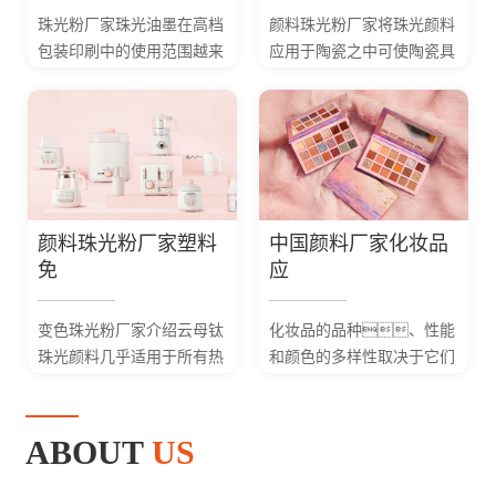
珠光粉厂家珠光油墨在高档
颜料珠光粉厂家将珠光颜料
包装印刷中的使用范围越来
应用于陶瓷之中可使陶瓷具
越广泛如烟包、高档
有奇特的光学性
酒标、防伪印刷等领
能。在其它生产和
域。
日常生活中也有较多使
用。如仿造古铜色外
貌、...
颜料珠光粉厂家塑料
中国颜料厂家化妆品
免
应
变色珠光粉厂家介绍云母钛
化妆品的品种、性能
珠光颜料几乎适用于所有热
和颜色的多样性取决于它们
塑性和热固性塑料，不
所用颜料的多样性。中
会使塑料制品发生褪色或灰
国珠光粉厂家珠光颜料因具
化，可产生明亮的金属
有遮盖力强或透明度
ABOUT
US
光泽和珠...
高、色相好、
色谱...