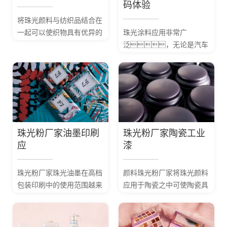
码体验
将珠光颜料与纺织品结合在
一起可以使织物具有优异的
珠光涂料应用非常广
珍珠光泽和色彩。将
泛，无论是汽车
珠光颜料加人到印花色浆
面漆、汽车零部
中，印制在纺织品
件、建筑材料、
上经过后处理可以...
家用电器等均会采用涂料加
以色彩修饰同时达到一定的
保护作用。
珠光粉厂家油墨印刷
珠光粉厂家陶瓷工业
应
漆
珠光粉厂家珠光油墨在高档
颜料珠光粉厂家将珠光颜料
包装印刷中的使用范围越来
应用于陶瓷之中可使陶瓷具
越广泛如烟包、高档酒
有奇特的光学性
标、防伪印刷等领
能。在其它生产和
域。
日常生活中也有较多使