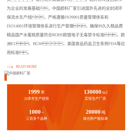
为企业的发展基础，中国颜料厂家引进国外先进的全封闭环
保流水生产线，严格遵循ISO9001质量管理体系和
ISO14001环境管理体系进行生产管理，确保99久久精品费
精品国产水蜜桃质量符合ROHS欧盟电子无毒禁令标准，欧
洲EU、BGW、美国食品药品卫生条例FDA等应
用标准。
READ MORE
1999
130000
年
m2
20多年生产经验
实际生产厂房
1000
20000
+
吨
三百多个品种
珠光粉产能标准