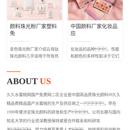
用。如仿造古铜色外
貌、...
颜料珠光粉厂家塑料
中国颜料厂家化妆品
免
应
变色珠光粉厂家介绍云母钛
化妆品的品种、性能
珠光颜料几乎适用于所有热
和颜色的多样性取决于它们
塑性和热固性塑
所用颜料的多样性。
料，不会使塑料制
中国珠光粉厂家珠光颜料因
品发生褪色或灰
具有遮盖力强或透明度
ABOUT
US
化，可产生明亮的
高、色相好、
金属光泽和珠...
色谱...
久久水蜜桃网国产免费网二区企业是中国高品质珠光颜料99久久
精品费精品国产水蜜桃的生产及供应商之一，早在
1999年便涉足珠光颜料的研发和生产，公司长期与国内
知名大学的行业资深教授保持紧密合作联系和科研攻
关，努力培养高素质人才，始终将科技创新作