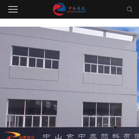
久久水蜜桃网国产免费网二区,99久久精品费精品国产水蜜桃,亚洲最大的熟女水蜜桃
AV网站,黄片免费试看水蜜桃无码体验