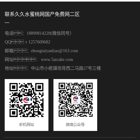
联系久久水蜜桃网国产免费网二区
电话：18899814228(微信同号）
QQ：1257609682
邮箱：zhongtaiyanliao@163.com
网址： www.5aicake.com
地址：中山市小榄镇坦背西二马路27号三楼